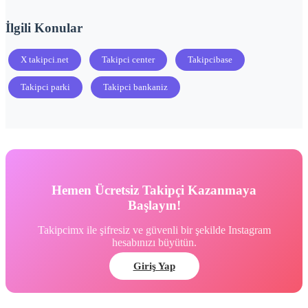
İlgili Konular
X takipci.net
Takipci center
Takipcibase
Takipci parki
Takipci bankaniz
Hemen Ücretsiz Takipçi Kazanmaya
Başlayın!
Takipcimx ile şifresiz ve güvenli bir şekilde Instagram
hesabınızı büyütün.
Giriş Yap