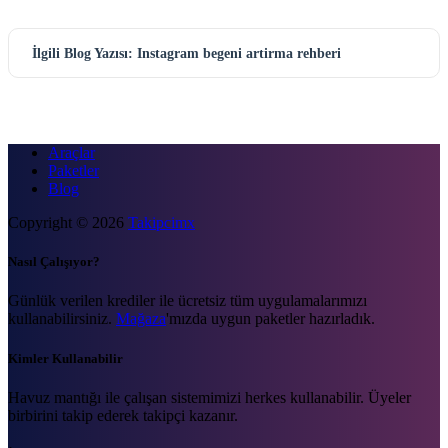
İlgili Blog Yazısı: Instagram begeni artirma rehberi
Araçlar
Paketler
Blog
Copyright © 2026
Takipcimx
Nasıl Çalışıyor?
Günlük verilen krediler ile ücretsiz tüm uygulamalarımızı
kullanabilirsiniz.
Mağaza
'mızda uygun paketler hazırladık.
Kimler Kullanabilir
Havuz mantığı ile çalışan sistemimizi herkes kullanabilir. Üyeler
birbirini takip ederek takipçi kazanır.