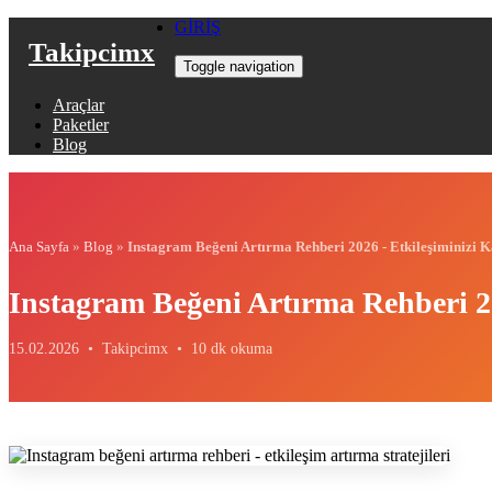
GİRİŞ
Takipcimx
Toggle navigation
Araçlar
Paketler
Blog
Ana Sayfa
»
Blog
»
Instagram Beğeni Artırma Rehberi 2026 - Etkileşiminizi K
Instagram Beğeni Artırma Rehberi 20
15.02.2026 •
Takipcimx •
10 dk okuma