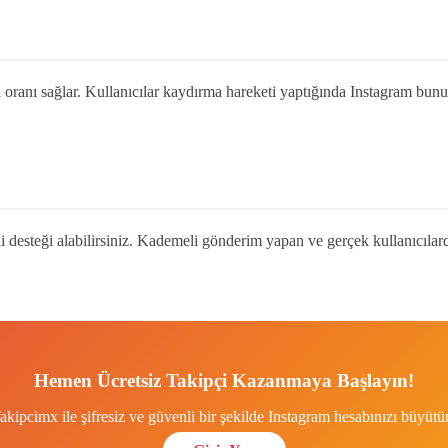
oranı sağlar. Kullanıcılar kaydırma hareketi yaptığında Instagram bunu 
ni desteği alabilirsiniz. Kademeli gönderim yapan ve gerçek kullanıcıla
Hemen Ücretsiz Takipçi Kazanmaya Başlayın!
akipcimx ile şifresiz ve güvenli bir şekilde Instagram hesabınızı büyütü