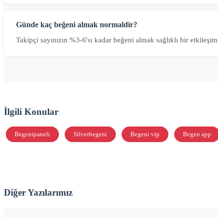
Günde kaç beğeni almak normaldir?
Takipçi sayınızın %3-6'sı kadar beğeni almak sağlıklı bir etkileşim 
İlgili Konular
Begenipaneli
Silverbegeni
Begeni vip
Begen app
Diğer Yazılarımız