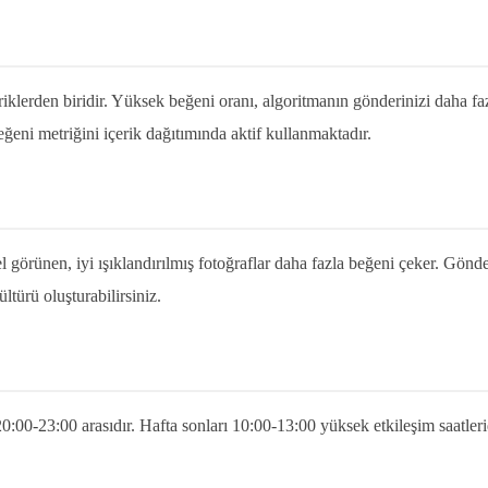
riklerden biridir. Yüksek beğeni oranı, algoritmanın gönderinizi daha faz
eğeni metriğini içerik dağıtımında aktif kullanmaktadır.
el görünen, iyi ışıklandırılmış fotoğraflar daha fazla beğeni çeker. Gö
ültürü oluşturabilirsiniz.
20:00-23:00 arasıdır. Hafta sonları 10:00-13:00 yüksek etkileşim saatleridir