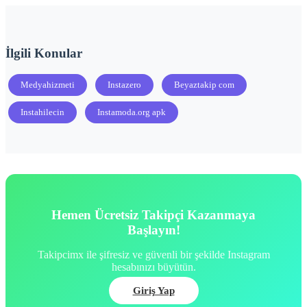
İlgili Konular
Medyahizmeti
Instazero
Beyaztakip com
Instahilecin
Instamoda.org apk
Hemen Ücretsiz Takipçi Kazanmaya
Başlayın!
Takipcimx ile şifresiz ve güvenli bir şekilde Instagram
hesabınızı büyütün.
Giriş Yap