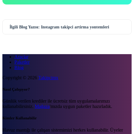
İlgili Blog Yazısı: Instagram takipci artirma yontemleri
Araçlar
Paketler
Blog
Copyright © 2026
Takipcimx
Nasıl Çalışıyor?
Günlük verilen krediler ile ücretsiz tüm uygulamalarımızı
kullanabilirsiniz.
Mağaza
'mızda uygun paketler hazırladık.
Kimler Kullanabilir
Havuz mantığı ile çalışan sistemimizi herkes kullanabilir. Üyeler