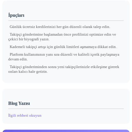
İpuçları
Günlük ücretsiz kredilerinizi her gün düzenli olarak talep edin.
Takipçi gönderimine başlamadan önce profilinizi optimize edin ve
çekici bir biyografi yazın.
Kademeli takipçi artışı için günlük limitleri aşmamaya dikkat edin.
Platform kullanımının yanı sıra düzenli ve kaliteli içerik paylaşmaya
devam edin.
Takipçi gönderiminden sonra yeni takipçilerinizle etkileşime girerek
onları kalıcı hale getirin.
Blog Yazısı
İlgili rehberi okuyun