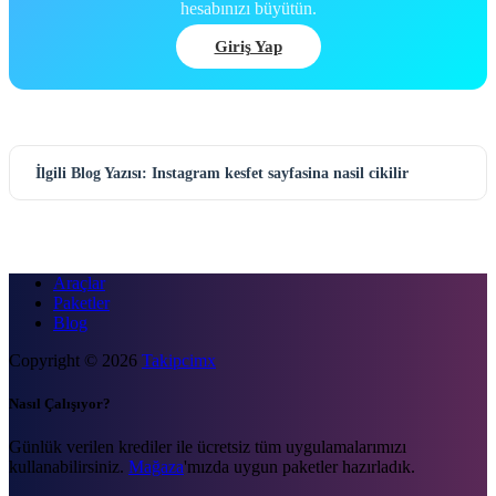
hesabınızı büyütün.
Giriş Yap
İlgili Blog Yazısı: Instagram kesfet sayfasina nasil cikilir
Araçlar
Paketler
Blog
Copyright © 2026
Takipcimx
Nasıl Çalışıyor?
Günlük verilen krediler ile ücretsiz tüm uygulamalarımızı
kullanabilirsiniz.
Mağaza
'mızda uygun paketler hazırladık.