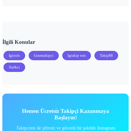
İlgili Konular
Igtools
Gramtakipci
Igtakip win
Takip88
Stalkci
Hemen Ücretsiz Takipçi Kazanmaya
Başlayın!
Takipcimx ile şifresiz ve güvenli bir şekilde Instagram