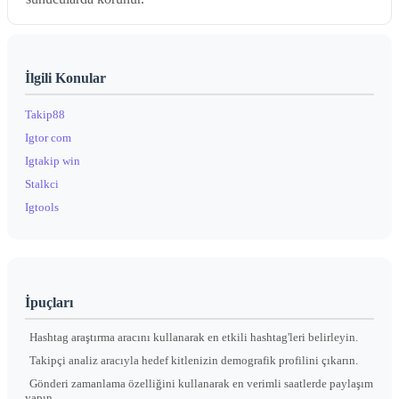
İlgili Konular
Takip88
Igtor com
Igtakip win
Stalkci
Igtools
İpuçları
Hashtag araştırma aracını kullanarak en etkili hashtag'leri belirleyin.
Takipçi analiz aracıyla hedef kitlenizin demografik profilini çıkarın.
Gönderi zamanlama özelliğini kullanarak en verimli saatlerde paylaşım
yapın.