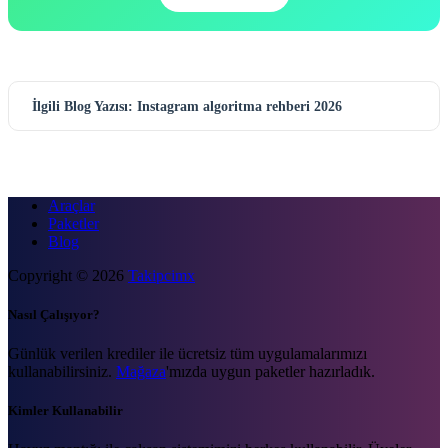
İlgili Blog Yazısı: Instagram algoritma rehberi 2026
Araçlar
Paketler
Blog
Copyright © 2026
Takipcimx
Nasıl Çalışıyor?
Günlük verilen krediler ile ücretsiz tüm uygulamalarımızı
kullanabilirsiniz.
Mağaza
'mızda uygun paketler hazırladık.
Kimler Kullanabilir