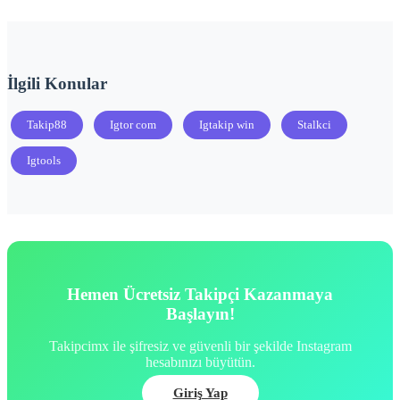
İlgili Konular
Takip88
Igtor com
Igtakip win
Stalkci
Igtools
Hemen Ücretsiz Takipçi Kazanmaya
Başlayın!
Takipcimx ile şifresiz ve güvenli bir şekilde Instagram
hesabınızı büyütün.
Giriş Yap