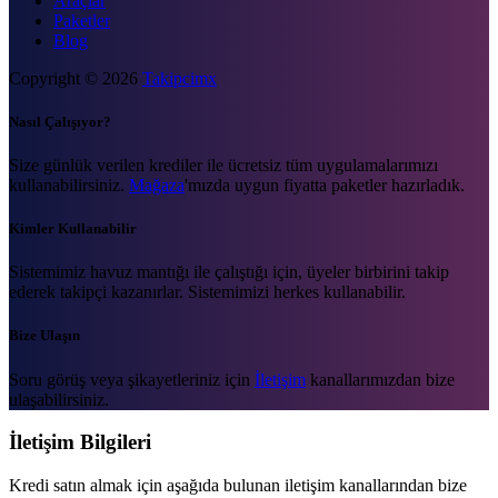
Araçlar
Paketler
Blog
Copyright © 2026
Takipcimx
Nasıl Çalışıyor?
Size günlük verilen krediler ile ücretsiz tüm uygulamalarımızı
kullanabilirsiniz.
Mağaza
'mızda uygun fiyatta paketler hazırladık.
Kimler Kullanabilir
Sistemimiz havuz mantığı ile çalıştığı için, üyeler birbirini takip
ederek takipçi kazanırlar. Sistemimizi herkes kullanabilir.
Bize Ulaşın
Soru görüş veya şikayetleriniz için
İletişim
kanallarımızdan bize
ulaşabilirsiniz.
İletişim Bilgileri
Kredi satın almak için aşağıda bulunan iletişim kanallarından bize